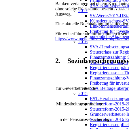
Familienbonus, SVA-B
Banken verlangen bei einem Kreditantra
SVA-Krankenversiche
ohne solche Rückstände besteht Aussicht
2017
Ausweg.
SV-Werte-2017-USt-
Künstlerzuschuss-SV
Eine aktuelle Buchhaltung im laufenden
Einkommensteuertari
Freibetrag-für-inve
Für weiterführende Informationen lesen
persönliche Abgaben
https://www.meller.biz/index.php/finan
2016
SVA-Herabsetzungsan
Steuererlass zur Regis
Finanzamtszahlung;
2.
Sozialversicherungs
Vorsorgewohnungen
Registrierkassenpräm
Registrierkasse ua 
Finanzamtszahlung-
Freibetrag für invest
SVA-Beiträge überpr
für Gewerbetreibende
2015
EST-Herabsetzungsa
Steuerreform-2015-2
Mindestbeitragsgrundlage
Steuerreform-2015-20
Grunderwerbsteuer-I
Steuerreform-2016 E
in der Pensionsversicherung
Registrierkassenpflic