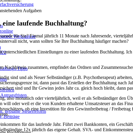
fachversicherung
 anstehenden Aufgaben
, eine laufende Buchhaltung?
ss
zonline
ssende für Sie? Einmal jährlich 11 Monate nach Jahresende, vierteljähr
ignete Wertpapiere
ntervall nicht, wann sollten Sie Ihre Buchhaltung häufiger machen?
n
mit unterschiedlichen Einstellungen zu einer laufenden Buchhaltung. I
022
lich im Nachhinein zusammen, empfindet das Ordnen und Zusammensuche
altungs-Tipps
ändig sind und als Neuer Selbständiger (z.B. Psychotherapeut) arbeiten
onus
rsicherungsgrenze ist, dann passt das Erstellen der Buchhaltung nach Ja
chert sind und Ihr Gewinn jedes Jahr ca. gleich hoch bleibt, dann pas
sfristen
Antragsfristen
ßig, also monatlich oder vierteljährlich, weil er als Selbständiger den
will oder weil er die von Kunden erhaltene Umsatzsteuer an das Finan
zuschätzen, ob eine Investition für den Gewinnfreibetrag / Freibetrag fü
, geplante Steuerreform
eren.
V-Beiträge
oeinkommen für das laufende Jahr. Führt zwei Bankkonten, ein Geschäf
e Selbständige 12x jährlich das eigene Gehalt. SVA- und Einkommenst
elle Buchhaltung