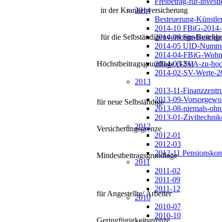
Freibetrag-für-inves
2014
in der Krankenversicherung
Besteuerung-Künstler
2014-10 FBiG-2014-
2014-08 Strafzuschla
für die Selbständigenvorsorge-Beiträg
2014-05 UID-Numme
2014-04-FBiG-Wohnb
2014-03-SVA-zu-hoc
Höchstbeitragsgrundlage (12x)
2014-02-SV-Werte-2
2013
2013-11-Finanzzentr
2013-09-Vorsorgew
für neue Selbständige
2013-08-niemals-ohn
2013-01-Ziviltechni
2012
Versicherungsgrenze
2012-01
2012-03
2012-11 Pensionskon
Mindestbeitragsgrundlage
2011
2011-02
2011-09
2011-12
für Angestellte/ Arbeiter
2010
2010-07
2010-10
Geringfügigkeitsgrenze