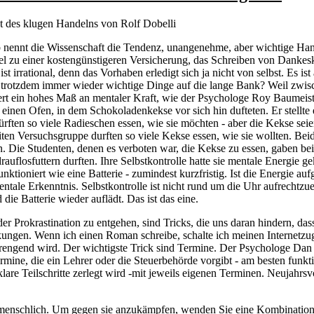
t des klugen Handelns von Rolf Dobelli
 nennt die Wissenschaft die Tendenz, unangenehme, aber wichtige Ha
el zu einer kostengünstigeren Versicherung, das Schreiben von Dankes
st irrational, denn das Vorhaben erledigt sich ja nicht von selbst. Es ist
r trotzdem immer wieder wichtige Dinge auf die lange Bank? Weil zwis
dert ein hohes Maß an mentaler Kraft, wie der Psychologe Roy Baumeis
r einen Ofen, in dem Schokoladenkekse vor sich hin dufteten. Er stellte
rften so viele Radieschen essen, wie sie möchten - aber die Kekse seien
iten Versuchsgruppe durften so viele Kekse essen, wie sie wollten. Be
. Die Studenten, denen es verboten war, die Kekse zu essen, gaben be
rauflosfuttern durften. Ihre Selbstkontrolle hatte sie mentale Energie g
nktioniert wie eine Batterie - zumindest kurzfristig. Ist die Energie aufg
tale Erkenntnis. Selbstkontrolle ist nicht rund um die Uhr aufrechtzue
 die Batterie wieder auflädt. Das ist das eine.
 Prokrastination zu entgehen, sind Tricks, die uns daran hindern, dass
ungen. Wenn ich einen Roman schreibe, schalte ich meinen Internetzuga
rengend wird. Der wichtigste Trick sind Termine. Der Psychologe Dan Ar
rmine, die ein Lehrer oder die Steuerbehörde vorgibt - am besten funkt
lare Teilschritte zerlegt wird -mit jeweils eigenen Terminen. Neujahrsv
aber menschlich. Um gegen sie anzukämpfen, wenden Sie eine Kombination