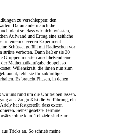
ndlungen zu verschleppen: den
karten. Daran ändern auch die
 auch nicht so, dass wir nicht wüssten,
chen Aufwand und Ertrag eine zeitliche
ter in einem cleveren Experiment
 eine Schüssel gefüllt mit Radieschen vor
 strikte verboten. Dann ließ er sie 30
ide Gruppen mussten anschließend eine
i der Mathematikaufgabe doppelt so
ekostet, Willenskraft, die ihnen nun zum
ebraucht, fehlt sie für zukünftige
rhalten. Es braucht Phasen, in denen
 wir uns rund um die Uhr treiben lassen.
ng aus. Zu groß ist die Verführung, ein
iely hat festgestellt, dass extern
ionieren. Selbst gesetzte Termine
orsätze ohne klare Teilziele sind zum
 aus Tricks an. So schrieb meine