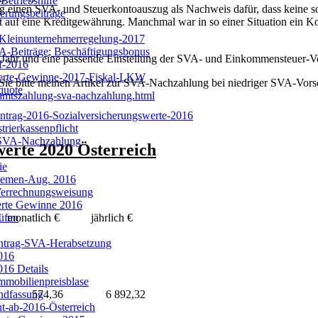
etriebshilfe
g einen SVA- und Steuerkontoauszug als Nachweis dafür, dass keine s
rungsbeiträge
 auf eine Kreditgewährung. Manchmal war in so einer Situation ein Ko
Kleinunternehmerregelung-2017
A-Beiträge; Beschäftigungsbonus
 Jahr und eine passende Einstellung der SVA- und Einkommensteuer-V
f-2016
stierte-Gewinne-2017-Fiskal-LKW
 Sie bitte meinen Artikel zur SVA-Nachzahlung bei niedriger SVA-Vors
quote
zamtszahlung-sva-nachzahlung.html
trag-2016-Sozialversicherungswerte-2016
trierkassenpflicht
 SVA-Nachzahlung
werte 2020 Österreich
ie
Themen-Aug. 2016
Verrechnungsweisung
ierte Gewinne 2016
üfen
monatlich €
jährlich €
ntrag-SVA-Herabsetzung
016
16 Details
mmobilienpreisblase
ndfassung
574,36
6 892,32
ht-ab-2016-Österreich