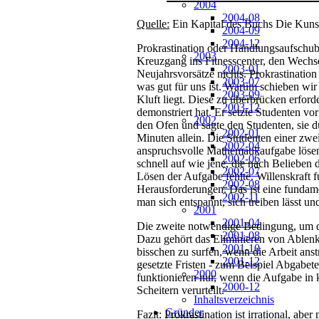
2004
2004-08
Quelle:
Ein Kapital des Buchs Die Kuns
2004-09
2004-12
Prokrastination oder Handlungsaufschub
2003
Kreuzgang ins Fitnesscenter, den Wechs
2003-01
Neujahrsvorsätze nichts. Prokrastination i
2003-07
was gut für uns ist. Warum schieben wi
2003-09
Kluft liegt. Diese zu überbrücken erfor
2003-12
demonstriert hat. Er setzte Studenten vo
2002
den Ofen und sagte den Studenten, sie dü
2002-01
Minuten allein. Die Studenten einer zwe
2002-04
anspruchsvolle Mathematikaufgabe lösen
2002-06
schnell auf wie jene, die nach Belieben d
2002-07
Lösen der Aufgabe fehlte. Willenskraft fu
2002-08
Herausforderungen. Das ist eine fundamen
2002-11
man sich entspannt, sich treiben lässt und
2001
2001-04
Die zweite notwendige Bedingung, um der
2001-08
Dazu gehört das Eliminieren von Ablenk
2001-10
bisschen zu surfen, wenn die Arbeit anst
2001-12
gesetzte Fristen - zum Beispiel Abgabete
2000
funktionieren nur, wenn die Aufgabe in k
2000-12
Scheitern verurteilt.
Inhaltsverzeichnis
Gründer
Fazit: Prokrastination ist irrational, 