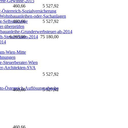
tierte-Gewinne-2015
460,66
5 527,92
-Österreich-Sozialversicherung
Wohnbauanleihen-oder-Sachanlagen
g-Selbstanzeige
e
460,66
5 527,92
r-überprüfen
auanleihe-Grunderwerbsteuer-ab-2014
h-Steuerreform-2014
6.265,00
75 180,00
014
um-Wien-Mitte
ohnungen
e-Steuerberater-Wien
ker-Architekten-SVA
5 527,92
to-Österreich-Auflösungsabgabe
460,66
5 527,92
460,66