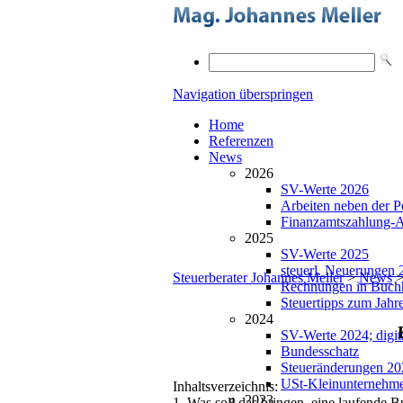
Navigation überspringen
Home
Referenzen
News
2026
SV-Werte 2026
Arbeiten neben der P
Finanzamtszahlung-
2025
SV-Werte 2025
steuerl. Neuerungen 
Steuerberater Johannes Meller
>
News
Rechnungen in Buch
Steuertipps zum Jahr
2024
SV-Werte 2024; digit
Bundesschatz
Steueränderungen 20
USt-Kleinunternehme
Inhaltsverzeichnis:
2023
1. Was soll das bringen, eine laufende 