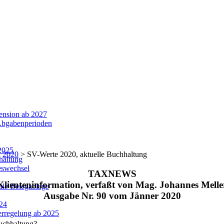
ension ab 2027
Abgabenperioden
2025
>
2020
>
SV-Werte 2020, aktuelle Buchhaltung
haltung
eswechsel
TAXNEWS
Klienteninformation, verfaßt von Mag. Johannes Melle
ale Belegablage
Ausgabe Nr. 90 vom Jänner 2020
24
rregelung ab 2025
Buchhaltung?