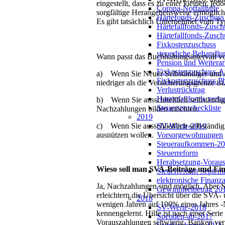
eingestellt, dass es zu einer kleinen, j
Corona-Notfallhilfe
sorgfältige Herangehensweise ermögli
Härtefonds-Zuschuss
Es gibt tatsächlich Unternehmer vom Typ
Härtefallfonds-Zusch
Härtefallfonds-Zusc
Fixkostenzuschuss
steuerliche Behandl
Wann passt das Buchhaltungsintervall v
Pension und Weiterar
Fixkostenzuschuss-An
a) Wenn Sie Neuer Selbständiger und An
Fixkostenzuschuss Ph
niedriger als die Versicherungsgrenze ist
Verlustrücktrag
Haertefallfonds verla
b) Wenn Sie ausschließlich selbständi
Steuersparcheckliste
Nachzahlungen bilden möchten.
2019
SV-Werte-2019
c) Wenn Sie ausschließlich selbständig
Vorsorgewohnungen
ausnützen wollen.
Steueraufkommen-2
Steuerreform
Herabsetzung-Vorau
Wieso soll man SVA-Beiträge und Ein
Steuerreform Septem
elektronische Finanz
Ja, Nachzahlungen sind möglich. Aber 
Gewinnfreibetrag 20
erleichtern die Übersicht über die S
2018
wenigen Jahren auf 100% eines Jahres -
SV-Werte-2018
kennengelernt. Hilfe ist nach einer Ser
Spenden-ab-2017
Vorauszahlungen schwierig. Banken ver