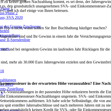
edoch zu keiner großen Nachzahlung kommt, es sei denn, der Jahresgewinn
cht es, den grundsätzlich unangenehmen SVA- und Einkommensteuer-Z
 Phase 1
 C, und ich darf einige von Ihnen betreuen.
uss Phase 2
huss; SVA 2020
ung der Corona-Zuschuesse
on Typ A nicht, wann sollten Sie Ihre Buchhaltung häufiger machen?
beiten
tragstellung
gestellter sind und Ihr Gewinn in einem Jahr die Versicherungsgrenze
ase II-Spendenliste
.
engert
g sind und bei steigendem Gewinn im laufenden Jahr Rücklagen für d
 sind, mehr als 30.000 Euro Jahresgewinn erzielen und den Gewinnfre
018
szahlungen
kommenssteuer in der erwarteten Höhe vorauszahlen? Eine Nachz
ber 2019
amts-Zustellung
SVA-Vorauszahlungen in der passenden Höhe reduzieren bereits die Ei
19
VA- und Einkommensteuer-Nachzahlungen ungemein. SVA- und Einkomme
Nettoeinkommens auftürmen. Ich habe solche Selbständige, die von and
ie zu spät erstellter Jahresabschlüsse und nach mehreren Jahren mit zu
geben grundsätzlich keinen Kredit für SVA- oder für Einkommensteue