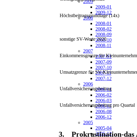
2009
2009-01
2009-12
Höchstbeitragsgrundlage (14x)
2008
2008-01
2008-02
2008-09
sonstige SV-Werte 2020
2008-10
2008-11
2007
Einkommensgrenze für Kleinunternehm
2007-01
2007-09
2007-10
Umsatzgrenze für SV-Kleinunternehme
2007-11
2007-12
2006
Unfallversicherungsbeitrag
2006-01
2006-02
2006-03
Unfallversicherungsbeitrag pro Quartal
2006-07
2006-08
2006-12
2005
2005-04
3.
Prokrastination-das
2005-12