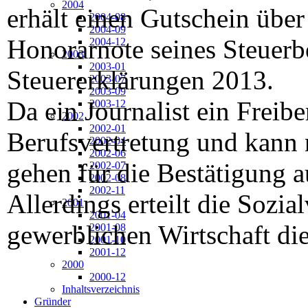
2004
erhält einen Gutschein über 
2004-08
2004-09
Honorarnote seines Steuerber
2004-12
2003
2003-01
Steuererklärungen 2013.
2003-07
2003-09
Da ein Journalist ein Freiber
2003-12
2002
2002-01
Berufsvertretung und kann 
2002-04
2002-06
gehen für die Bestätigung 
2002-07
2002-08
2002-11
Allerdings erteilt die Sozia
2001
2001-04
gewerblichen Wirtschaft die
2001-08
2001-10
2001-12
2000
2000-12
Inhaltsverzeichnis
Gründer