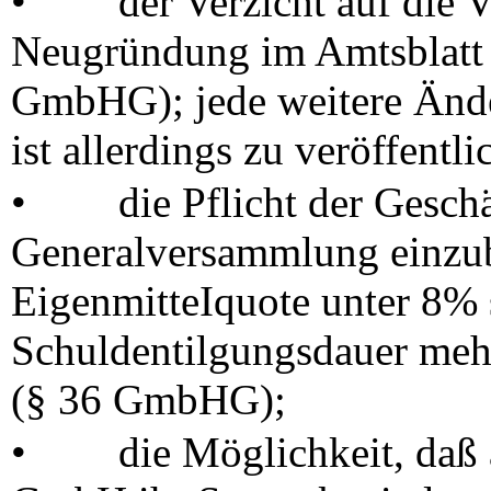
•
der Verzicht auf die 
Neugründung im Amtsblatt 
GmbHG); jede weitere Ände
ist allerdings zu veröffentli
•
die Pflicht der Geschä
Generalversammlung einzub
EigenmitteIquote unter 8% 
Schuldentilgungsdauer mehr
(§ 36 GmbHG);
•
die Möglichkeit, daß 