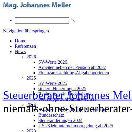
Navigation überspringen
Home
Referenzen
News
2026
SV-Werte 2026
Arbeiten neben der Pension ab 2027
Finanzamtszahlung-Abgabenperioden
2025
SV-Werte 2025
steuerl. Neuerungen 2025
Steuerberater Johannes Mel
Rechnungen in Buchhaltung
Steuertipps zum Jahreswechsel
niemals-ohne-Steuerberate
2024
SV-Werte 2024; digitale Belegablage
Bundesschatz
Steueränderungen 2024
USt-Kleinunternehmerregelung ab 2025
2023