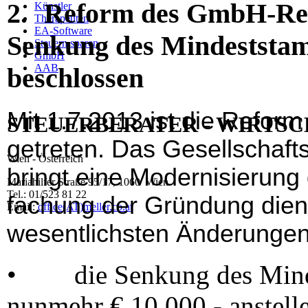
2.
Reform des GmbH-Rec
Künstler
Therapeuten
EA-Software
Senkung des Mindeststa
Steuern sparen
GmbH
AAB
beschlossen
Mit 1.7.2013 ist die Refor
STEUERBERATER - WIRTS
getreten. Das Gesellschaf
Wien - Österreich
bringt eine Modernisierung
Mariahilfer Straße 95/17, 1060 Wien
Tel.: 01/523 81 22
fachung der Gründung dien
Email:
office(AT)meller.co.at
wesentlichsten Änderungen
•
die Senkung des Min
nunmehr € 10.000,- anstelle