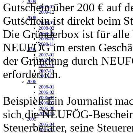
2009
Gutschein über 200 € auf de
2009-01
2009-12
Gutschein ist direkt beim S
2008
2008-01
2008-02
Die Gründerbox ist für all
2008-09
2008-10
NEUFÖG im ersten Geschäft
2008-11
2007
2007-01
der Gründung durch NEUFÖ
2007-09
2007-10
erforderlich.
2007-11
2007-12
2006
2006-01
2006-02
Beispiel: Ein Journalist mac
2006-03
2006-07
2006-08
sich die NEUFÖG-Bescheini
2006-12
2005
Steuerberater, seine Steuere
2005-04
2005-12