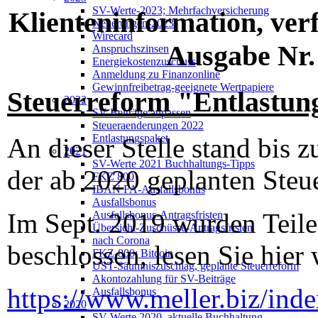
SV-Werte-2023; Mehrfachversicherung
Klienteninformation, ver
Neuerungen-2023
Wirecard
Ausgabe Nr.
Anspruchszinsen
Energiekostenzuschuss
Anmeldung zu Finanzonline
Gewinnfreibetrag-geeignete Wertpapiere
Steuerreform "Entlastun
2022
SV-Beiträge anpassen
Steueraenderungen 2022
Entlastungspaket
An dieser Stelle stand bis
2021
SV-Werte 2021 Buchhaltungs-Tipps
der ab 2020 geplanten Steu
FKZ 800
IBAN FA-Ausfallsbonus
Ausfallsbonus
Im Sept. 2019 wurden Teile
Ausfallsbonus-Antragsfristen
Übersicht-Zuschüsse-Antragsfristen
nach Corona
beschlossen, lesen Sie hier 
FKZ-800; Bitcoin
UST-Säumniszuschlag, geplante Steuerreform
Akontozahlung für SV-Beiträge
https://www.meller.biz/ind
Ausfallsbonus
2020
SV-Werte 2020, aktuelle Buchhaltung