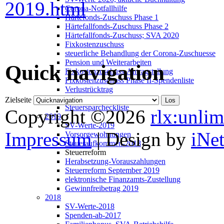
2019.html
Corona-Notfallhilfe
Härtefonds-Zuschuss Phase 1
Härtefallfonds-Zuschuss Phase 2
Härtefallfonds-Zuschuss; SVA 2020
Fixkostenzuschuss
steuerliche Behandlung der Corona-Zuschuesse
Pension und Weiterarbeiten
Quick navigation
Fixkostenzuschuss-Antragstellung
Fixkostenzuschuss Phase II-Spendenliste
Verlustrücktrag
Haertefallfonds verlaengert
Zielseite
Steuersparcheckliste
Copyright ©2026
rlx:unlim
2019
SV-Werte-2019
Impressum
| Design by
iNe
Vorsorgewohnungen
Steueraufkommen-2018
Steuerreform
Herabsetzung-Vorauszahlungen
Steuerreform September 2019
elektronische Finanzamts-Zustellung
Gewinnfreibetrag 2019
2018
SV-Werte-2018
Spenden-ab-2017