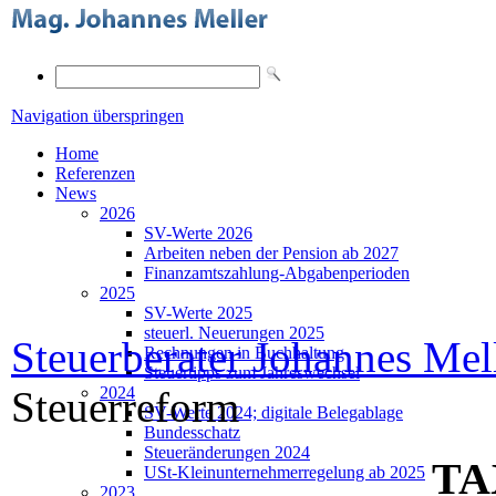
Navigation überspringen
Home
Referenzen
News
2026
SV-Werte 2026
Arbeiten neben der Pension ab 2027
Finanzamtszahlung-Abgabenperioden
2025
SV-Werte 2025
steuerl. Neuerungen 2025
Steuerberater Johannes Mel
Rechnungen in Buchhaltung
Steuertipps zum Jahreswechsel
Steuerreform
2024
SV-Werte 2024; digitale Belegablage
Bundesschatz
Steueränderungen 2024
TA
USt-Kleinunternehmerregelung ab 2025
2023