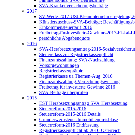
Familienbonus, SVA-Betriebshilfe
SVA-Krankenversicherungsbeiträge
2017
SV-Werte-2017-USt-Kleinunternehmerregelung-
Künstlerzuschuss-SVA-Beiträge; Beschäftigungs
Einkommensteuertarif-2016
Freibetrag-für-investierte-Gewinne-2017-Fiskal
persönliche Abgabenquote
2016
SVA-Herabsetzungsantrag-2016-Sozialversicheru
Steuererlass zur Registrierkassenpflicht
Finanzamtszahlung; SVA-Nachzahlung
Vorsorgewohnungen
Registrierkassenprämie
Registrierkasse ua Themen-Aug. 2016
Finanzamtszahlung-Verrechnungsweisung
Freibetrag für investierte Gewinne 2016
SVA-Beiträge überprüfen
2015
EST-Herabsetzungsantrag-SVA-Herabsetzung
Steuerreform-2015-2016
Steuerreform-2015-2016 Details
Grunderwerbsteuer-Immobilienpreisblase
Steuerreform-2016 Endfassung
Registrierkassenpflicht-ab-2016-Österreich