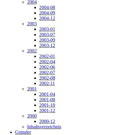
2004
2004-08
2004-09
2004-12
2003
2003-01
2003-07
2003-09
2003-12
2002
2002-01
2002-04
2002-06
2002-07
2002-08
2002-11
2001
2001-04
2001-08
2001-10
2001-12
2000
2000-12
Inhaltsverzeichnis
Gründer