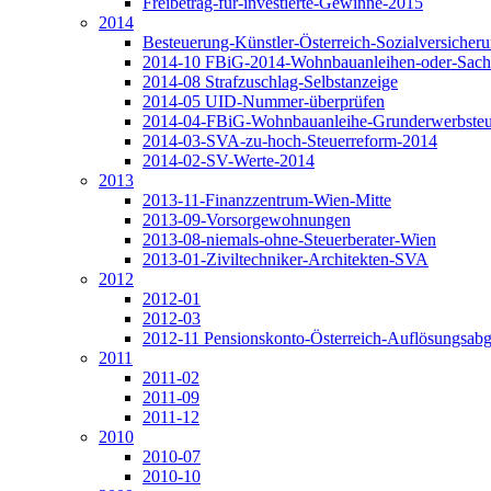
Freibetrag-für-investierte-Gewinne-2015
2014
Besteuerung-Künstler-Österreich-Sozialversicher
2014-10 FBiG-2014-Wohnbauanleihen-oder-Sach
2014-08 Strafzuschlag-Selbstanzeige
2014-05 UID-Nummer-überprüfen
2014-04-FBiG-Wohnbauanleihe-Grunderwerbsteu
2014-03-SVA-zu-hoch-Steuerreform-2014
2014-02-SV-Werte-2014
2013
2013-11-Finanzzentrum-Wien-Mitte
2013-09-Vorsorgewohnungen
2013-08-niemals-ohne-Steuerberater-Wien
2013-01-Ziviltechniker-Architekten-SVA
2012
2012-01
2012-03
2012-11 Pensionskonto-Österreich-Auflösungsab
2011
2011-02
2011-09
2011-12
2010
2010-07
2010-10